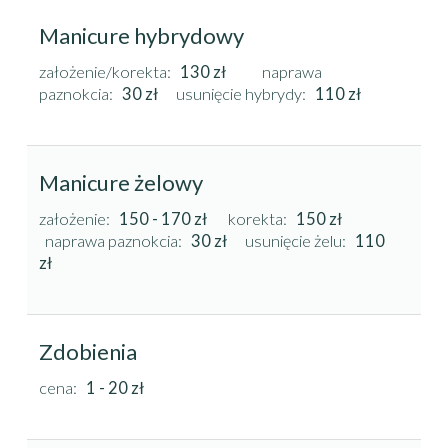
Manicure hybrydowy
założenie/korekta:
130 zł
naprawa
paznokcia:
30 zł
usunięcie hybrydy:
110 zł
Manicure żelowy
założenie:
150 - 170
zł
korekta
:
150 zł
naprawa paznokcia:
30 zł
usunięcie żelu:
110
zł
Zdobienia
cena:
1 - 20 zł