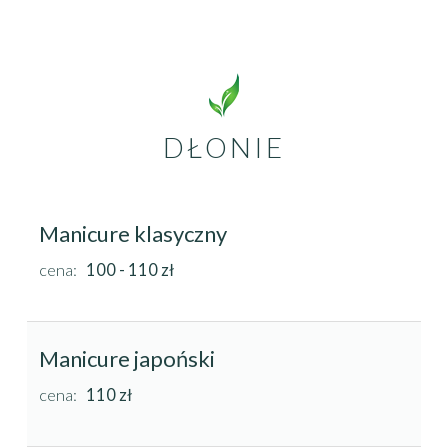
DŁONIE
Manicure klasyczny
cena:
100
- 110 zł
Manicure japoński
cena:
110
zł